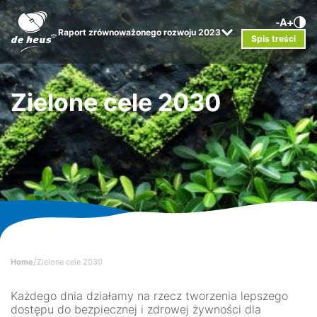
Raport zrównoważonego rozwoju 2023
Spis treści
Zielone cele 2030
/
Home
Zielone cele 2030
Każdego dnia działamy na rzecz tworzenia lepszego
dostępu do bezpiecznej i zdrowej żywności dla