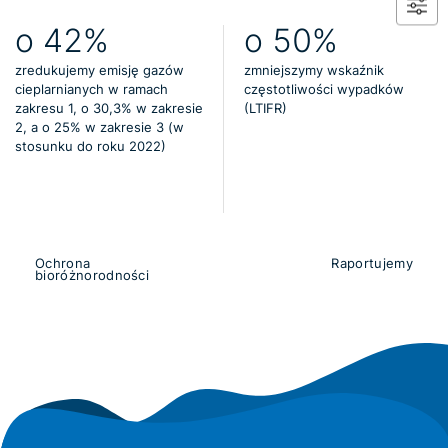
o 42%
o 50%
zredukujemy emisję gazów
zmniejszymy wskaźnik
cieplarnianych w ramach
częstotliwości wypadków
zakresu 1, o 30,3% w zakresie
(LTIFR)
2, a o 25% w zakresie 3 (w
stosunku do roku 2022)
Ochrona
Raportujemy
bioróżnorodności